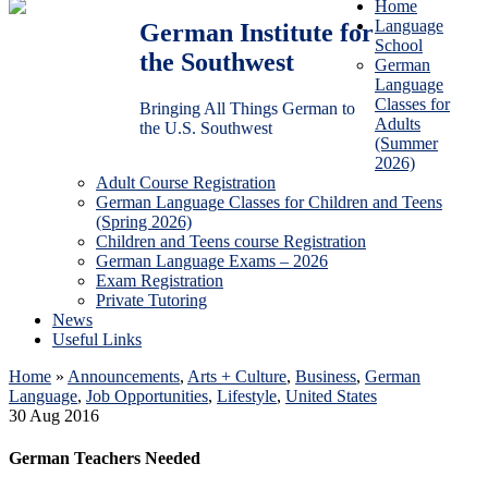
Home
Language
German Institute for
School
the Southwest
German
Language
Classes for
Bringing All Things German to
Adults
the U.S. Southwest
(Summer
2026)
Adult Course Registration
German Language Classes for Children and Teens
(Spring 2026)
Children and Teens course Registration
German Language Exams – 2026
Exam Registration
Private Tutoring
News
Useful Links
Home
»
Announcements
,
Arts + Culture
,
Business
,
German
Language
,
Job Opportunities
,
Lifestyle
,
United States
30
Aug
2016
German Teachers Needed