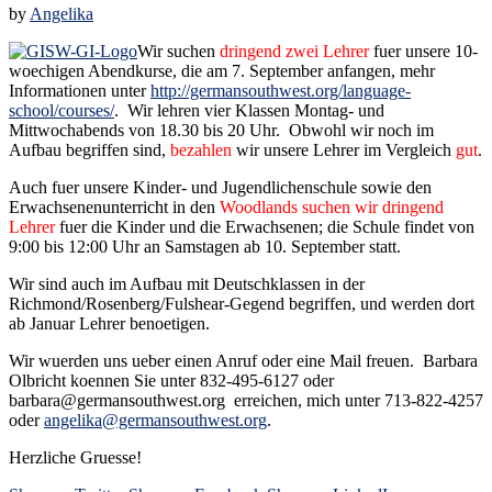
by
Angelika
Wir suchen
dringend zwei Lehrer
fuer unsere 10-
woechigen Abendkurse, die am 7. September anfangen, mehr
Informationen unter
http://germansouthwest.org/language-
school/courses/
. Wir lehren vier Klassen Montag- und
Mittwochabends von 18.30 bis 20 Uhr. Obwohl wir noch im
Aufbau begriffen sind,
bezahlen
wir unsere Lehrer im Vergleich
gut
.
Auch fuer unsere Kinder- und Jugendlichenschule sowie den
Erwachsenenunterricht in den
Woodlands suchen wir dringend
Lehrer
fuer die Kinder und die Erwachsenen; die Schule findet von
9:00 bis 12:00 Uhr an Samstagen ab 10. September statt.
Wir sind auch im Aufbau mit Deutschklassen in der
Richmond/Rosenberg/Fulshear-Gegend begriffen, und werden dort
ab Januar Lehrer benoetigen.
Wir wuerden uns ueber einen Anruf oder eine Mail freuen. Barbara
Olbricht koennen Sie unter 832-495-6127 oder
barbara@germansouthwest.org erreichen, mich unter 713-822-4257
oder
angelika@germansouthwest.org
.
Herzliche Gruesse!